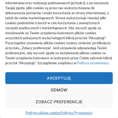
2026-06-10
internetowej oraz realizację podstawowych jej funkcji, a po uzyskaniu
Twojej zgody, pliki cookies są przez nas wykorzystywane do
dokonywania pomiarów i analiz korzystania ze strony internetowej, a
także do celów marketingowych. Strona wykorzystuje również pliki
cookies podmiotów trzecich w celu korzystania z zewnętrznych
narzędzi analitycznych i marketingowych. Aby wyrazić zgodę na
Projekty domów Rzeszów
instalowanie na Twoim urządzeniu końcowym plików cookies
wszystkich wskazanych wyżej kategorii kliknij przycisk "Akceptuję".
Poszczególne ustawienia plików cookies możesz zmieniać po kliknięciu
pozyjonowanie lokalne
przycisku „Zobacz preferencje”. Jeśli ustawienia odpowiadają Twoim
preferencjom, aby wyrazić zgodę na instalowanie plików cookies na
Twoim urządzeniu końcowym w wybranym przez Ciebie zakresie kliknij
przycisk "Akceptuję". Szczegółowe znajdziesz w
Polityce prywatności
.
AKCEPTUJĘ
Noot
ODMÓW
noot_ Wszelkie prawa zastrzeżne
ZOBACZ PREFERENCJE
Polityka Prywatności
Polityka plików cookies (EU)
Polityka plików cookies
Polityka Prywatności