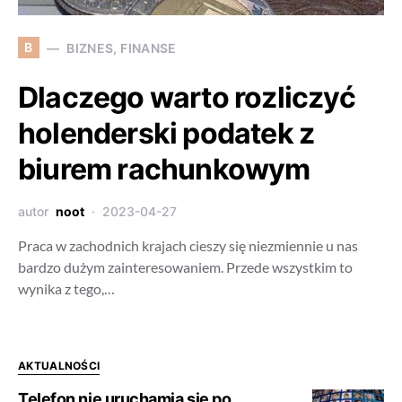
B
BIZNES, FINANSE
Dlaczego warto rozliczyć
holenderski podatek z
biurem rachunkowym
autor
noot
2023-04-27
Praca w zachodnich krajach cieszy się niezmiennie u nas
bardzo dużym zainteresowaniem. Przede wszystkim to
wynika z tego,…
AKTUALNOŚCI
Telefon nie uruchamia się po