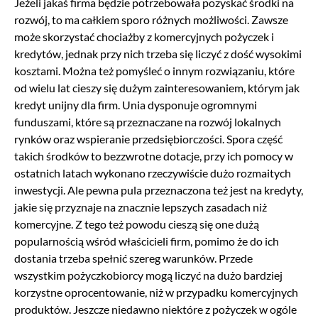
Jeżeli jakaś firma będzie potrzebowała pozyskać środki na
rozwój, to ma całkiem sporo różnych możliwości. Zawsze
może skorzystać chociażby z komercyjnych pożyczek i
kredytów, jednak przy nich trzeba się liczyć z dość wysokimi
kosztami. Można też pomyśleć o innym rozwiązaniu, które
od wielu lat cieszy się dużym zainteresowaniem, którym jak
kredyt unijny dla firm. Unia dysponuje ogromnymi
funduszami, które są przeznaczane na rozwój lokalnych
rynków oraz wspieranie przedsiębiorczości. Spora część
takich środków to bezzwrotne dotacje, przy ich pomocy w
ostatnich latach wykonano rzeczywiście dużo rozmaitych
inwestycji. Ale pewna pula przeznaczona też jest na kredyty,
jakie się przyznaje na znacznie lepszych zasadach niż
komercyjne. Z tego też powodu cieszą się one dużą
popularnością wśród właścicieli firm, pomimo że do ich
dostania trzeba spełnić szereg warunków. Przede
wszystkim pożyczkobiorcy mogą liczyć na dużo bardziej
korzystne oprocentowanie, niż w przypadku komercyjnych
produktów. Jeszcze niedawno niektóre z pożyczek w ogóle