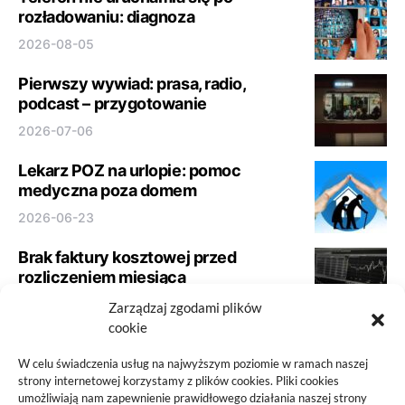
rozładowaniu: diagnoza
2026-08-05
Pierwszy wywiad: prasa, radio,
podcast – przygotowanie
2026-07-06
Lekarz POZ na urlopie: pomoc
medyczna poza domem
2026-06-23
Brak faktury kosztowej przed
rozliczeniem miesiąca
2026-06-21
Zarządzaj zgodami plików
cookie
Panele podłogowe do szybkiego
remontu: jak nie kupować wyłącznie
W celu świadczenia usług na najwyższym poziomie w ramach naszej
strony internetowej korzystamy z plików cookies. Pliki cookies
po cenie
umożliwiają nam zapewnienie prawidłowego działania naszej strony