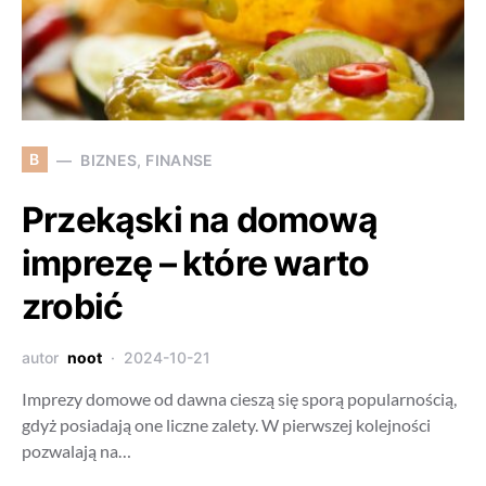
B
BIZNES, FINANSE
Przekąski na domową
imprezę – które warto
zrobić
autor
noot
2024-10-21
Imprezy domowe od dawna cieszą się sporą popularnością,
gdyż posiadają one liczne zalety. W pierwszej kolejności
pozwalają na…