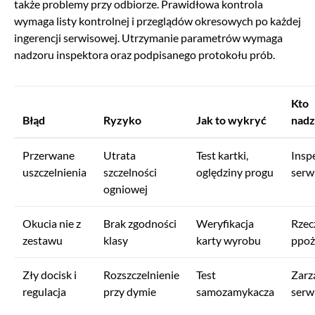
także problemy przy odbiorze. Prawidłowa kontrola
wymaga listy kontrolnej i przeglądów okresowych po każdej
ingerencji serwisowej. Utrzymanie parametrów wymaga
nadzoru inspektora oraz podpisanego protokołu prób.
Kto
Błąd
Ryzyko
Jak to wykryć
nadz
Przerwane
Utrata
Test kartki,
Insp
uszczelnienia
szczelności
oględziny progu
serw
ogniowej
Okucia nie z
Brak zgodności
Weryfikacja
Rzec
zestawu
klasy
karty wyrobu
ppoż
Zły docisk i
Rozszczelnienie
Test
Zarz
regulacja
przy dymie
samozamykacza
serw