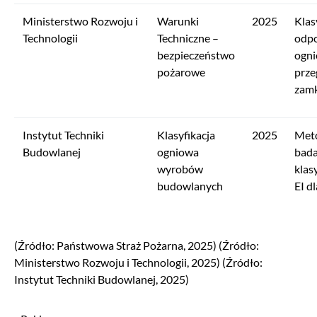
Ministerstwo Rozwoju i
Warunki
2025
Klas
Technologii
Techniczne –
odpo
bezpieczeństwo
ogni
pożarowe
prze
zamk
Instytut Techniki
Klasyfikacja
2025
Met
Budowlanej
ogniowa
bada
wyrobów
klas
budowlanych
EI dl
(Źródło: Państwowa Straż Pożarna, 2025) (Źródło:
Ministerstwo Rozwoju i Technologii, 2025) (Źródło:
Instytut Techniki Budowlanej, 2025)