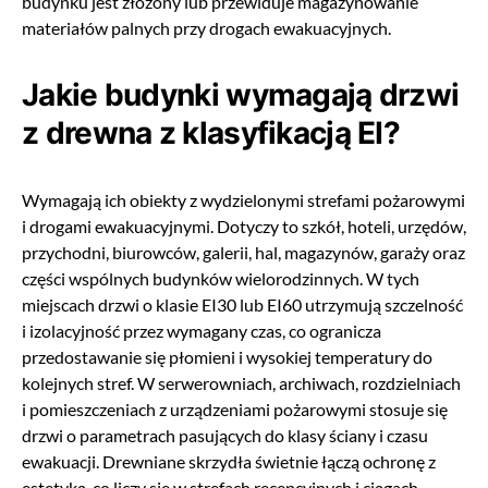
budynku jest złożony lub przewiduje magazynowanie
materiałów palnych przy drogach ewakuacyjnych.
Jakie budynki wymagają drzwi
z drewna z klasyfikacją EI?
Wymagają ich obiekty z wydzielonymi strefami pożarowymi
i drogami ewakuacyjnymi. Dotyczy to szkół, hoteli, urzędów,
przychodni, biurowców, galerii, hal, magazynów, garaży oraz
części wspólnych budynków wielorodzinnych. W tych
miejscach drzwi o klasie EI30 lub EI60 utrzymują szczelność
i izolacyjność przez wymagany czas, co ogranicza
przedostawanie się płomieni i wysokiej temperatury do
kolejnych stref. W serwerowniach, archiwach, rozdzielniach
i pomieszczeniach z urządzeniami pożarowymi stosuje się
drzwi o parametrach pasujących do klasy ściany i czasu
ewakuacji. Drewniane skrzydła świetnie łączą ochronę z
estetyką, co liczy się w strefach recepcyjnych i ciągach