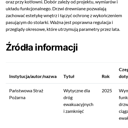
oraz przy kotłowni. Dobór zależy od projektu, wymiarów i
układu funkcjonalnego. Drzwi drewniane pozwalają
zachować estetykę wnętrz i łączyć ochronę z wykończeniem
pasującym do stolarki. Ważna jest poprawna regulacja i
przeglądy okresowe, które utrzymują parametry przez lata.
Źródła informacji
Cze
Instytucja/autor/nazwa
Tytuł
Rok
dot
Państwowa Straż
Wytyczne dla
2025
Wym
Pożarna
dróg
funk
ewakuacyjnych
drzw
i zamknięć
ciąg
ewak