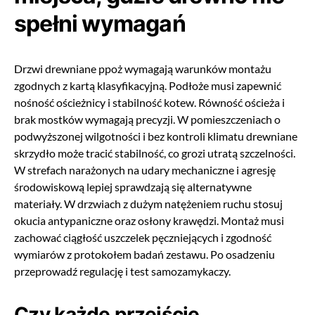
spełni wymagań
Drzwi drewniane ppoż wymagają warunków montażu
zgodnych z kartą klasyfikacyjną. Podłoże musi zapewnić
nośność ościeżnicy i stabilność kotew. Równość ościeża i
brak mostków wymagają precyzji. W pomieszczeniach o
podwyższonej wilgotności i bez kontroli klimatu drewniane
skrzydło może tracić stabilność, co grozi utratą szczelności.
W strefach narażonych na udary mechaniczne i agresję
środowiskową lepiej sprawdzają się alternatywne
materiały. W drzwiach z dużym natężeniem ruchu stosuj
okucia antypaniczne oraz osłony krawędzi. Montaż musi
zachować ciągłość uszczelek pęczniejących i zgodność
wymiarów z protokołem badań zestawu. Po osadzeniu
przeprowadź regulację i test samozamykaczy.
Czy każde przejście