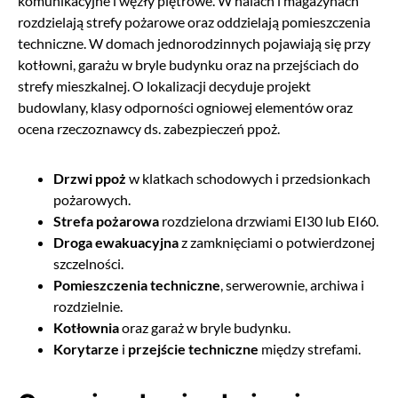
komunikacyjne i węzły piętrowe. W halach i magazynach
rozdzielają strefy pożarowe oraz oddzielają pomieszczenia
techniczne. W domach jednorodzinnych pojawiają się przy
kotłowni, garażu w bryle budynku oraz na przejściach do
strefy mieszkalnej. O lokalizacji decyduje projekt
budowlany, klasy odporności ogniowej elementów oraz
ocena rzeczoznawcy ds. zabezpieczeń ppoż.
Drzwi ppoż
w klatkach schodowych i przedsionkach
pożarowych.
Strefa pożarowa
rozdzielona drzwiami EI30 lub EI60.
Droga ewakuacyjna
z zamknięciami o potwierdzonej
szczelności.
Pomieszczenia techniczne
, serwerownie, archiwa i
rozdzielnie.
Kotłownia
oraz garaż w bryle budynku.
Korytarze
i
przejście techniczne
między strefami.