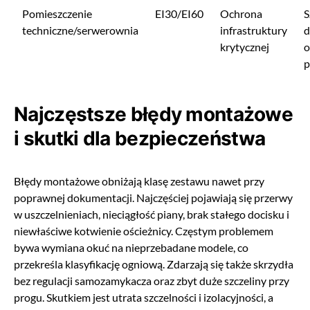
Pomieszczenie
EI30/EI60
Ochrona
S
techniczne/serwerownia
infrastruktury
d
krytycznej
o
p
Najczęstsze błędy montażowe
i skutki dla bezpieczeństwa
Błędy montażowe obniżają klasę zestawu nawet przy
poprawnej dokumentacji. Najczęściej pojawiają się przerwy
w uszczelnieniach, nieciągłość piany, brak stałego docisku i
niewłaściwe kotwienie ościeżnicy. Częstym problemem
bywa wymiana okuć na nieprzebadane modele, co
przekreśla klasyfikację ogniową. Zdarzają się także skrzydła
bez regulacji samozamykacza oraz zbyt duże szczeliny przy
progu. Skutkiem jest utrata szczelności i izolacyjności, a