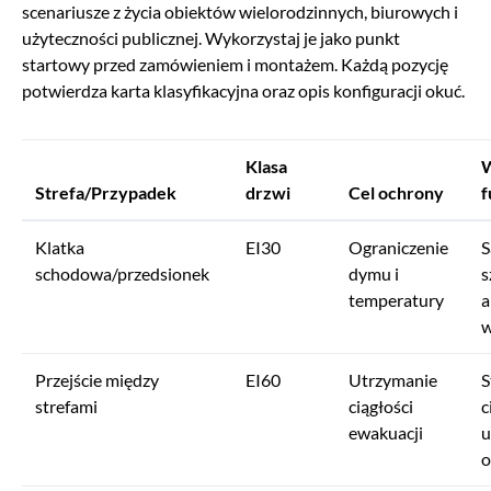
scenariusze z życia obiektów wielorodzinnych, biurowych i
użyteczności publicznej. Wykorzystaj je jako punkt
startowy przed zamówieniem i montażem. Każdą pozycję
potwierdza karta klasyfikacyjna oraz opis konfiguracji okuć.
Klasa
Strefa/Przypadek
drzwi
Cel ochrony
f
Klatka
EI30
Ograniczenie
S
schodowa/przedsionek
dymu i
s
temperatury
a
w
Przejście między
EI60
Utrzymanie
S
strefami
ciągłości
c
ewakuacji
u
o