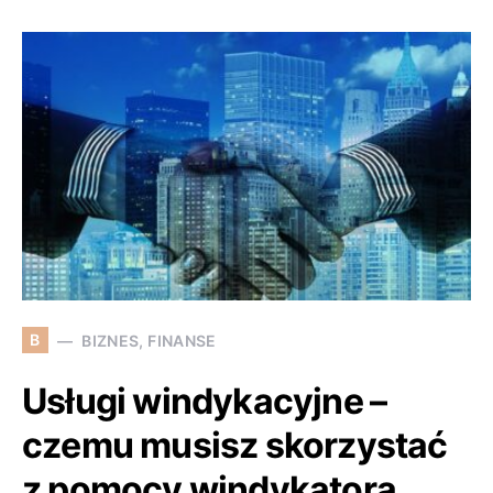
B
BIZNES, FINANSE
Usługi windykacyjne –
czemu musisz skorzystać
z pomocy windykatora