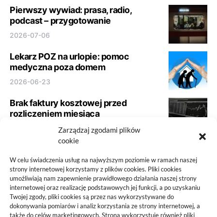
Pierwszy wywiad: prasa, radio,
podcast – przygotowanie
2026-07-06
Lekarz POZ na urlopie: pomoc
medyczna poza domem
2026-06-23
Brak faktury kosztowej przed
rozliczeniem miesiąca
2026-06-21
Zarządzaj zgodami plików
cookie
Panele podłogowe do szybkiego
remontu: jak nie kupować wyłącznie
W celu świadczenia usług na najwyższym poziomie w ramach naszej
strony internetowej korzystamy z plików cookies. Pliki cookies
po cenie
umożliwiają nam zapewnienie prawidłowego działania naszej strony
2026-06-10
internetowej oraz realizację podstawowych jej funkcji, a po uzyskaniu
Twojej zgody, pliki cookies są przez nas wykorzystywane do
dokonywania pomiarów i analiz korzystania ze strony internetowej, a
także do celów marketingowych. Strona wykorzystuje również pliki