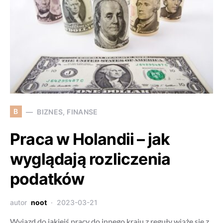
B
BIZNES, FINANSE
Praca w Holandii – jak
wyglądają rozliczenia
podatków
autor
noot
2023-03-21
Wyjazd do jakiejś pracy do innego kraju z reguły wiąże się z