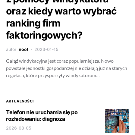
oraz kiedy warto wybrać
ranking firm
faktoringowych?
autor
noot
2023-01-15
Gałąź windykacyjna jest coraz popularniejsza. Nowo
powstałe jednostki gospodarczej nie działają już na starych
regułach, które przysporzyły windykatorom…
AKTUALNOŚCI
Telefon nie uruchamia się po
rozładowaniu: diagnoza
2026-08-05