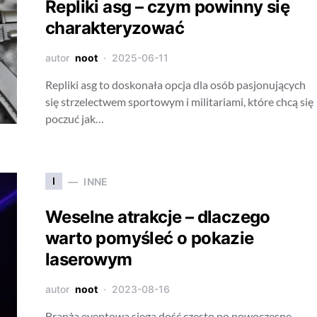
Repliki asg – czym powinny się
charakteryzować
autor
noot
2025-06-11
Repliki asg to doskonała opcja dla osób pasjonujących
się strzelectwem sportowym i militariami, które chcą się
poczuć jak…
I
INNE
Weselne atrakcje – dlaczego
warto pomyśleć o pokazie
laserowym
autor
noot
2023-08-16
Branża eventowa sięga dość często po nowoczesne