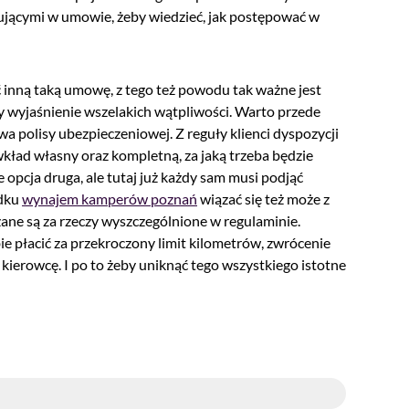
ującymi w umowie, żeby wiedzieć, jak postępować w
nną taką umowę, z tego też powodu tak ważne jest
by wyjaśnienie wszelakich wątpliwości. Warto przede
a polisy ubezpieczeniowej. Z reguły klienci dyspozycji
wkład własny oraz kompletną, za jaką trzeba będzie
e opcja druga, ale tutaj już każdy sam musi podjąć
adku
wynajem kamperów poznań
wiązać się też może z
ane są za rzeczy wyszczególnione w regulaminie.
ie płacić za przekroczony limit kilometrów, zwrócenie
ierowcę. I po to żeby uniknąć tego wszystkiego istotne