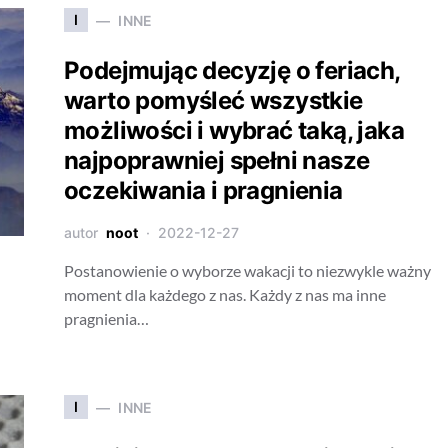
I
INNE
Podejmując decyzję o feriach,
warto pomyśleć wszystkie
możliwości i wybrać taką, jaka
najpoprawniej spełni nasze
oczekiwania i pragnienia
autor
noot
2022-12-27
Postanowienie o wyborze wakacji to niezwykle ważny
moment dla każdego z nas. Każdy z nas ma inne
pragnienia…
I
INNE