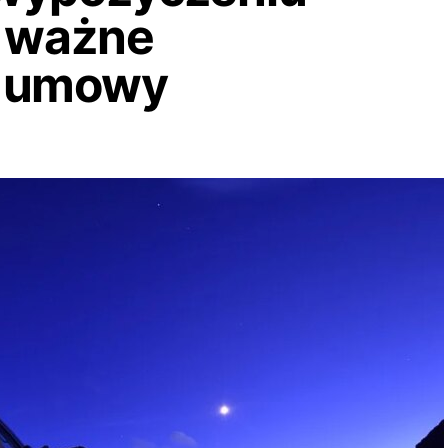
t ważne
e umowy