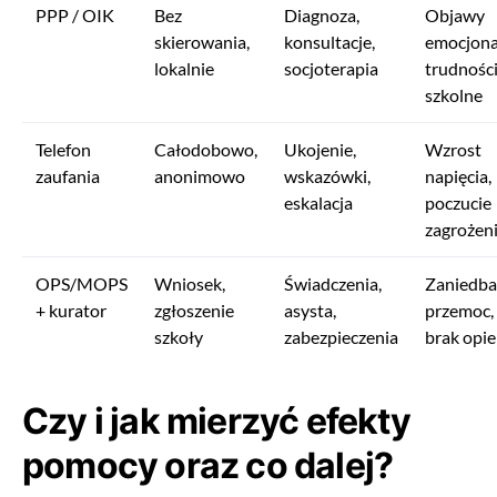
PPP / OIK
Bez
Diagnoza,
Objawy
skierowania,
konsultacje,
emocjona
lokalnie
socjoterapia
trudnośc
szkolne
Telefon
Całodobowo,
Ukojenie,
Wzrost
zaufania
anonimowo
wskazówki,
napięcia,
eskalacja
poczucie
zagrożen
OPS/MOPS
Wniosek,
Świadczenia,
Zaniedba
+ kurator
zgłoszenie
asysta,
przemoc,
szkoły
zabezpieczenia
brak opie
Czy i jak mierzyć efekty
pomocy oraz co dalej?