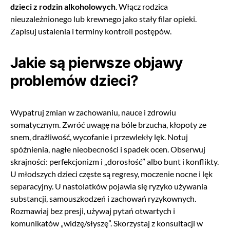
dzieci z rodzin alkoholowych
. Włącz rodzica
nieuzależnionego lub krewnego jako stały filar opieki.
Zapisuj ustalenia i terminy kontroli postępów.
Jakie są pierwsze objawy
problemów dzieci?
Wypatruj zmian w zachowaniu, nauce i zdrowiu
somatycznym. Zwróć uwagę na bóle brzucha, kłopoty ze
snem, drażliwość, wycofanie i przewlekły lęk. Notuj
spóźnienia, nagłe nieobecności i spadek ocen. Obserwuj
skrajności: perfekcjonizm i „dorosłość” albo bunt i konflikty.
U młodszych dzieci częste są regresy, moczenie nocne i lęk
separacyjny. U nastolatków pojawia się ryzyko używania
substancji, samouszkodzeń i zachowań ryzykownych.
Rozmawiaj bez presji, używaj pytań otwartych i
komunikatów „widzę/słyszę”. Skorzystaj z konsultacji w