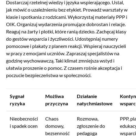
Dostarczaj rzetelnej wiedzy i języka wspierającego. Ustal,
jak mówić o uzależnieniu bez etykiet. Prowadź warsztaty w
klasie i spotkania z rodzicami. Wykorzystaj materiały PPP i
OIK. Organizuj wydarzenia promujące dobrostan i relacje.
Reaguj na żarty i plotki, które ranią dziecko. Zachęcaj klasy
do gestów wsparcia i życzliwości. Udostępniaj numery
pomocowe i plakaty z planem reakcji. Wspieraj nauczycieli
w pracy z emocjami uczniów. Zapraszaj specjalistów na
godzinę wychowawczą. Taki klimat zmniejsza wstyd i
ułatwia proszenie o pomoc. Z czasem rośnie akceptacja i
poczucie bezpieczeństwa w społeczności.
Sygnał
Możliwa
Działanie
Kontyn
ryzyka
przyczyna
natychmiastowe
wsparc
Nieobecności
Chaos
Rozmowa,
PPP, pl
i spadek ocen
domowy,
zgłoszenie do
edukacy
bezsenność
pedagoga
wsparc