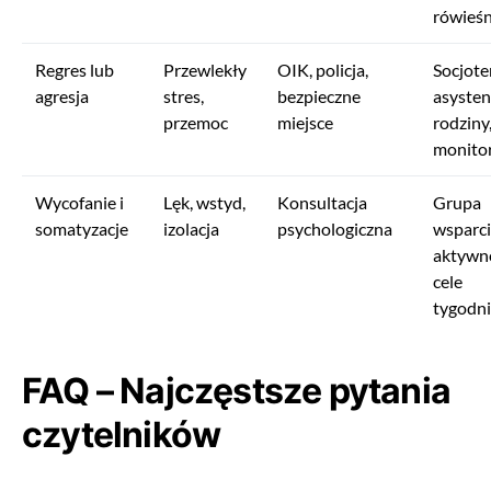
rówieśn
Regres lub
Przewlekły
OIK, policja,
Socjote
agresja
stres,
bezpieczne
asysten
przemoc
miejsce
rodziny
monito
Wycofanie i
Lęk, wstyd,
Konsultacja
Grupa
somatyzacje
izolacja
psychologiczna
wsparci
aktywn
cele
tygodn
FAQ – Najczęstsze pytania
czytelników