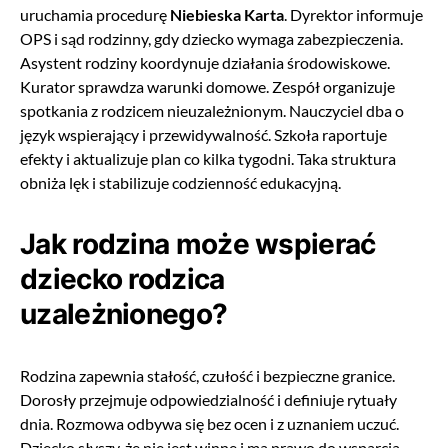
uruchamia procedurę
Niebieska Karta
. Dyrektor informuje
OPS i sąd rodzinny, gdy dziecko wymaga zabezpieczenia.
Asystent rodziny koordynuje działania środowiskowe.
Kurator sprawdza warunki domowe. Zespół organizuje
spotkania z rodzicem nieuzależnionym. Nauczyciel dba o
język wspierający i przewidywalność. Szkoła raportuje
efekty i aktualizuje plan co kilka tygodni. Taka struktura
obniża lęk i stabilizuje codzienność edukacyjną.
Jak rodzina może wspierać
dziecko rodzica
uzależnionego?
Rodzina zapewnia stałość, czułość i bezpieczne granice.
Dorosły przejmuje odpowiedzialność i definiuje rytuały
dnia. Rozmowa odbywa się bez ocen i z uznaniem uczuć.
Dziecko słyszy, że nie jest winne i ma prawo do wsparcia.