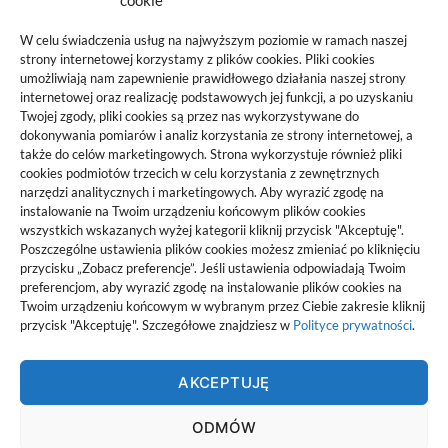
cookie
Panele podłogowe do szybkiego
remontu: jak nie kupować wyłącznie
W celu świadczenia usług na najwyższym poziomie w ramach naszej
strony internetowej korzystamy z plików cookies. Pliki cookies
po cenie
umożliwiają nam zapewnienie prawidłowego działania naszej strony
2026-06-10
internetowej oraz realizację podstawowych jej funkcji, a po uzyskaniu
Twojej zgody, pliki cookies są przez nas wykorzystywane do
dokonywania pomiarów i analiz korzystania ze strony internetowej, a
także do celów marketingowych. Strona wykorzystuje również pliki
cookies podmiotów trzecich w celu korzystania z zewnętrznych
narzędzi analitycznych i marketingowych. Aby wyrazić zgodę na
Projekty domów Rzeszów
instalowanie na Twoim urządzeniu końcowym plików cookies
wszystkich wskazanych wyżej kategorii kliknij przycisk "Akceptuję".
Poszczególne ustawienia plików cookies możesz zmieniać po kliknięciu
pozyjonowanie lokalne
przycisku „Zobacz preferencje”. Jeśli ustawienia odpowiadają Twoim
preferencjom, aby wyrazić zgodę na instalowanie plików cookies na
Twoim urządzeniu końcowym w wybranym przez Ciebie zakresie kliknij
przycisk "Akceptuję". Szczegółowe znajdziesz w
Polityce prywatności
.
AKCEPTUJĘ
Noot
ODMÓW
noot_ Wszelkie prawa zastrzeżne