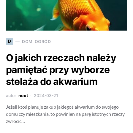
D
DOM, OGRÓD
O jakich rzeczach należy
pamiętać przy wyborze
stelaża do akwarium
autor
noot
2024-03-21
Jeżeli ktoś planuje zakup jakiegoś akwarium do swojego
domu czy mieszkania, to powinien na parę istotnych rzeczy
zwrócić…