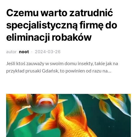
Czemu warto zatrudnić
specjalistyczną firmę do
eliminacji robaków
autor
noot
2024-03-26
Jeśli ktoś zauważy w swoim domu insekty, takie jak na
przykład prusaki Gdańsk, to powinien od razu na…